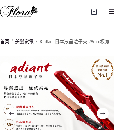
跳
至
購
主
物
要
車
內
容
/
/
首頁
美髮家電
Radiant 日本液晶離子夾 28mm板寬