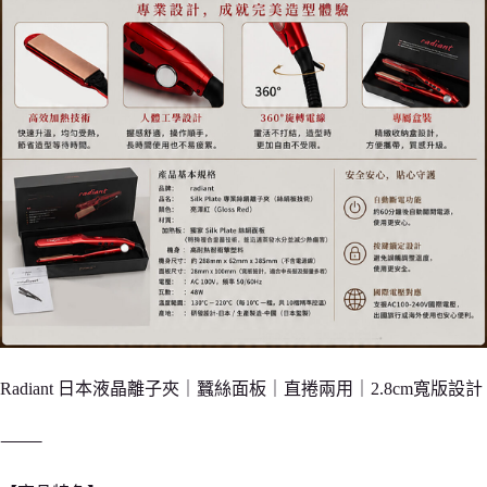
Radiant 日本液晶離子夾｜蠶絲面板｜直捲兩用｜2.8cm寬版設計
⸻