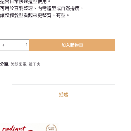
適合日常快速造型使用。
可用於直髮整理、內彎造型或自然捲度，
讓整體髮型看起來更整齊、有型。
Radiant
加入購物車
日
本
液
分類:
美髮家電
,
離子夾
晶
離
子
夾
28mm
描述
板
寬
數
量