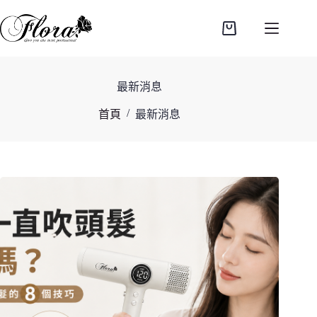
跳
至
購
主
物
要
車
內
最新消息
容
/
首頁
最新消息