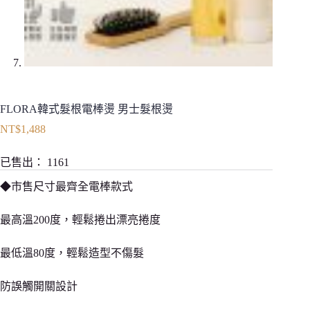
FLORA韓式髮根電棒燙 男士髮根燙
NT$
1,488
已售出：
1161
◆市售尺寸最齊全電棒款式
最高溫200度，輕鬆捲出漂亮捲度
最低溫80度，輕鬆造型不傷髮
防誤觸開關設計