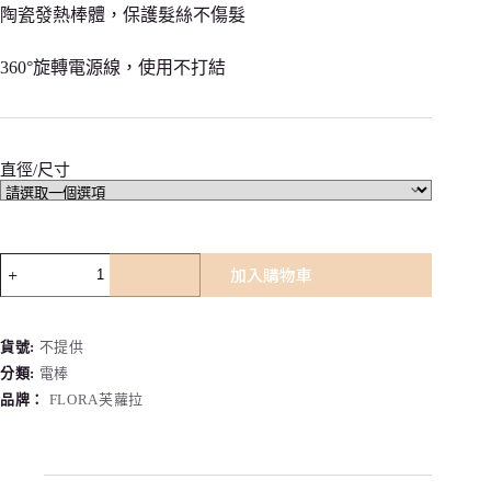
陶瓷發熱棒體，保護髮絲不傷髮
360°旋轉電源線，使用不打結
直徑/尺寸
FLORA
加入購物車
韓
式
髮
貨號:
不提供
根
分類:
電棒
電
棒
品牌：
FLORA芙蘿拉
燙
男
士
髮