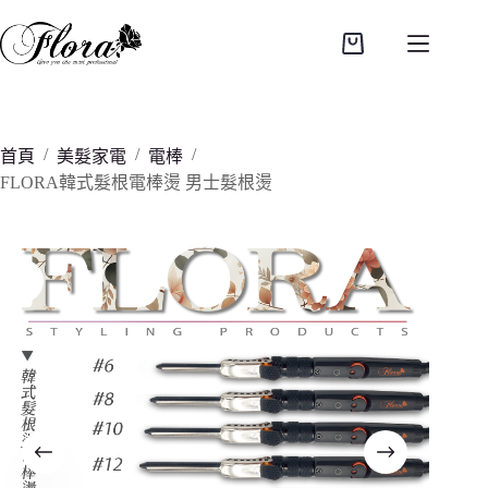
跳
至
購
主
物
要
車
內
容
/
/
/
首頁
美髮家電
電棒
FLORA韓式髮根電棒燙 男士髮根燙