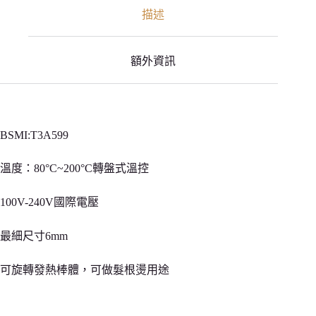
描述
根
燙
數
量
額外資訊
BSMI:T3A599
溫度：80°C~200°C轉盤式溫控
100V-240V國際電壓
最細尺寸6mm
可旋轉發熱棒體，可做髮根燙用途