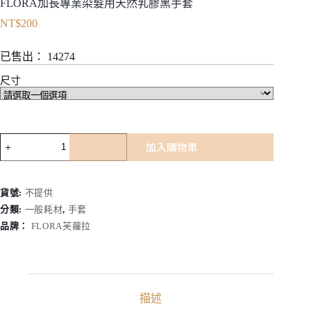
FLORA加長專業染髮用天然乳膠黑手套
NT$
200
已售出：
14274
尺寸
FLORA
加入購物車
加
長
專
貨號:
不提供
業
分類:
一般耗材
,
手套
染
髮
品牌：
FLORA芙蘿拉
用
天
然
乳
描述
膠