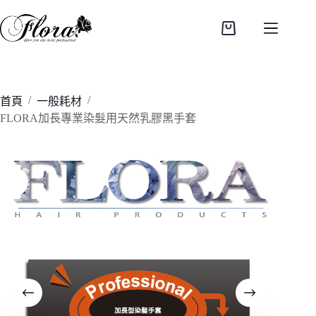
跳
至
購
主
物
要
車
內
容
/
/
首頁
一般耗材
FLORA加長專業染髮用天然乳膠黑手套