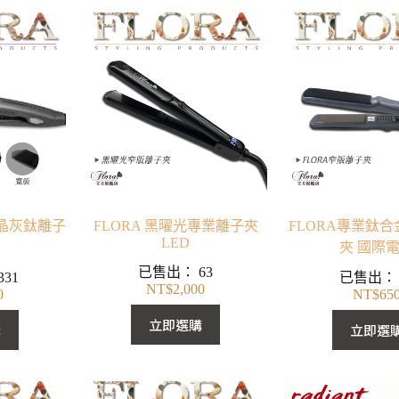
煙晶灰鈦離子
FLORA 黑曜光專業離子夾
FLORA專業鈦
LED
夾 國際
已售出：
63
331
已售出
NT$
2,000
0
NT$
65
立即選購
購
立即選