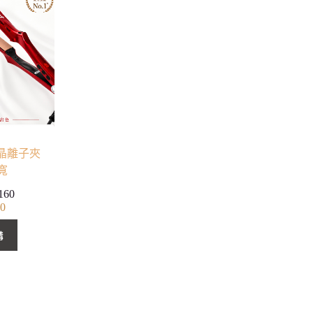
本液晶離子夾
寬
160
00
購