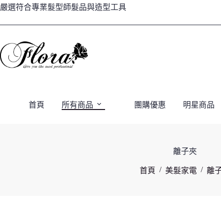
跳
嚴選符合專業髮型師髮品與造型工具
至
主
要
內
容
首頁
所有商品
團購優惠
明星商品
離子夾
/
/
首頁
美髮家電
離