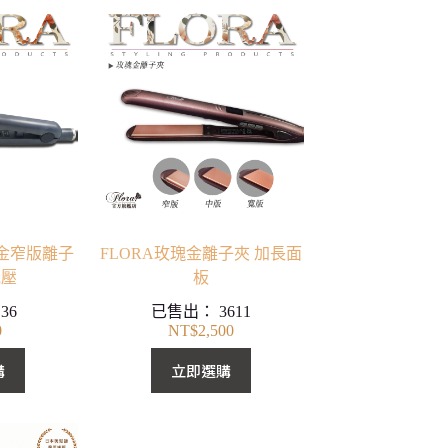
合金窄版離子
FLORA玫瑰金離子夾 加長面
電壓
板
：
36
已售出：
3611
0
NT$
2,500
購
立即選購