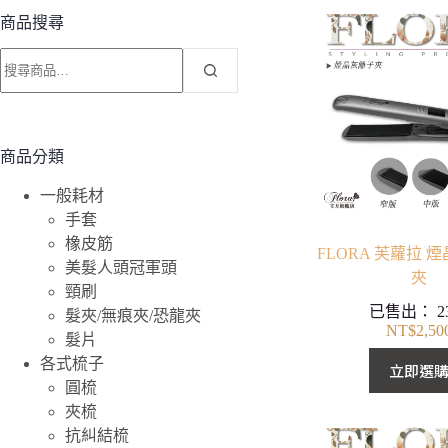
商品搜尋
搜
尋
關
鍵
字:
商品分類
一般耗材
手套
橡皮筋
FLORA 芙蘿拉 
美髮人頭冠軍頭
夾
頸刷
已售出：
2
髮夾/無痕夾/恐龍夾
NT$
2,50
髮片
各式梳子
立即選
圓梳
夾梳
抗糾結梳