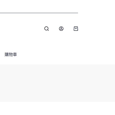
購
物
車
購物車