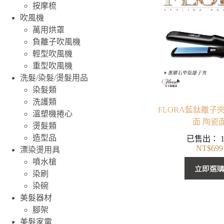
按摩梳
吹風機
萬用烘罩
負離子吹風機
輕型吹風機
重型吹風機
洗髮/染髮/燙髮用品
染髮類
洗護類
FLORA藍鈦離子夾
溫塑機捲心
面 陶瓷
燙髮類
造型品
已售出：
NT$
699
漂染燙用具
噴水槍
立即選
染刷
染碗
美髮器材
腳架
美髮家電