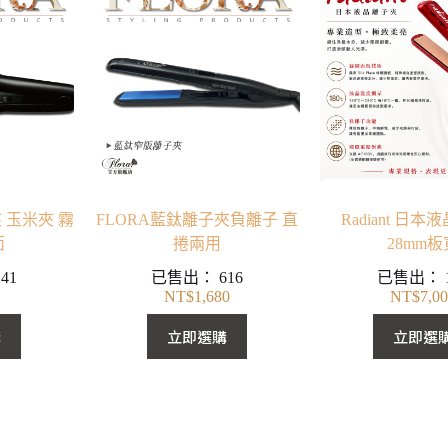
 玉米夾 霧
FLORA藍鈦離子夾負離子 直
Radiant 日
面
捲兩用
28mm板
141
已售出：
616
已售出：
NT$
1,680
NT$
7,0
購
立即選購
立即選