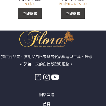
NT$
80
NT$
50
–
NT$
100
價
格
立即選購
立即選購
範
圍：
NT$50
到
NT$100
提供高品質、實用又風格兼具的髮品與造型工具，陪你
打造每一天的自信髮型與風格。
網站連結
首頁