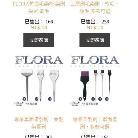
FLORA竹炭毛染梳 染刷
三層刷毛染刷｜軟毛・
尖尾 軟毛
硬毛 多款可選
已售出：
166
已售出：
258
NT$
150
NT$
120
立即選購
立即選購
專業單面染髮刷｜美髮
專業染髮刷｜單面染
染膏刷
刷・多款可選
已售出：
361
已售出：
191