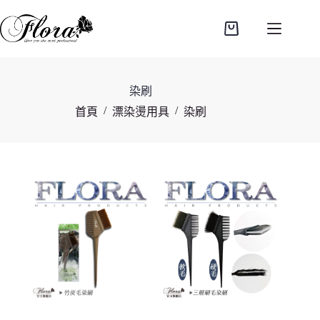
跳
至
購
主
物
要
車
內
染刷
容
/
/
首頁
漂染燙用具
染刷