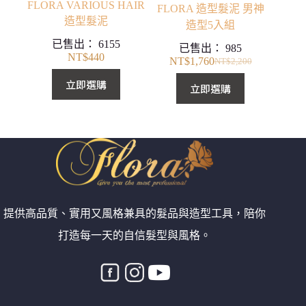
FLORA VARIOUS HAIR
FLORA 造型髮泥 男神
造型髮泥
造型5入組
已售出：
6155
已售出：
985
NT$
440
NT$
1,760
NT$
2,200
原
目
立即選購
始
前
立即選購
價
價
格：
格：
NT$2,200。
NT$1,760。
提供高品質、實用又風格兼具的髮品與造型工具，陪你
打造每一天的自信髮型與風格。