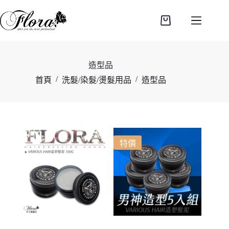
跳
至
購
主
物
要
車
內
造型品
容
/
/
首頁
洗髮/染髮/燙髮用品
造型品
特價