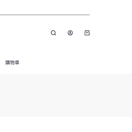
購
物
車
購物車