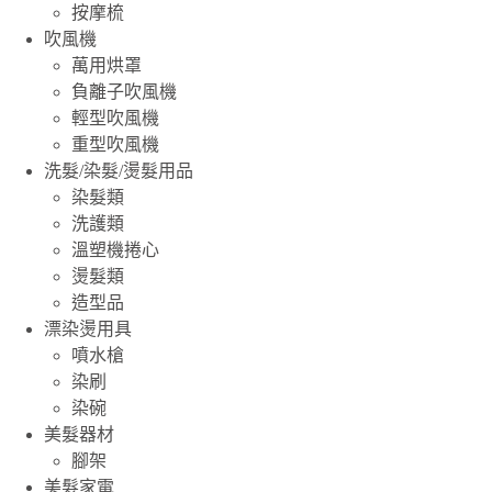
按摩梳
吹風機
萬用烘罩
負離子吹風機
輕型吹風機
重型吹風機
洗髮/染髮/燙髮用品
染髮類
洗護類
溫塑機捲心
燙髮類
造型品
漂染燙用具
噴水槍
染刷
染碗
美髮器材
腳架
美髮家電