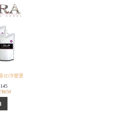
超極3D冷塑燙
5145
T$
650
價
格
購
範
圍：
NT$300
到
NT$650