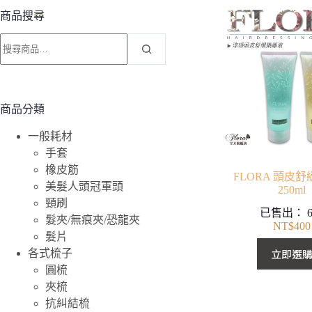
商品搜尋
搜
尋
關
鍵
字:
商品分類
一般耗材
手套
橡皮筋
FLORA 頭皮
美髮人頭冠軍頭
250ml
頸刷
已售出：
髮夾/無痕夾/恐龍夾
NT$
400
髮片
立即選
各式梳子
圓梳
夾梳
抗糾結梳