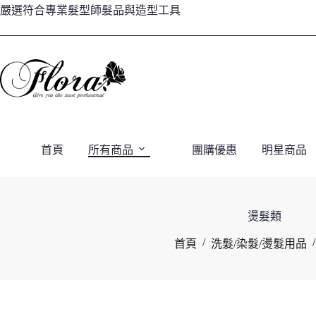
跳
嚴選符合專業髮型師髮品與造型工具
至
主
要
內
容
首頁
所有商品
團購優惠
明星商品
燙髮類
/
/
首頁
洗髮/染髮/燙髮用品