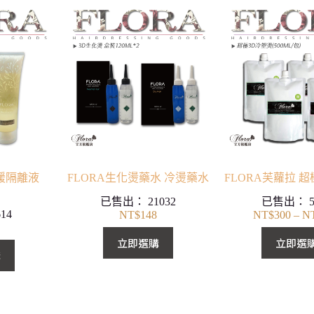
舒緩隔離液
FLORA生化燙藥水 冷燙藥水
FLORA芙蘿拉 
已售出：
21032
已售出：
614
NT$
148
NT$
300
–
N
立即選購
立即選
購