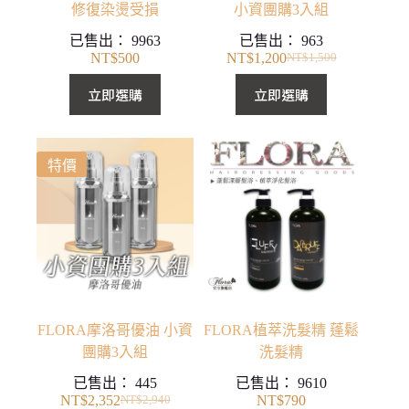
修復染燙受損
小資團購3入組
已售出：
9963
已售出：
963
NT$
500
NT$
1,200
NT$
1,500
原
目
始
前
立即選購
立即選購
價
價
格：
格：
NT$1,500。
NT$1,200。
特價
FLORA摩洛哥優油 小資
FLORA植萃洗髮精 蓬鬆
團購3入組
洗髮精
已售出：
445
已售出：
9610
NT$
2,352
NT$
790
NT$
2,940