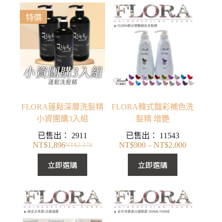
格：
格：
NT$2,370。
NT$1,896。
特價
FLORA蓬鬆深層洗髮精
FLORA韓式豔彩補色洗
小資團購3入組
髮精 增艷
已售出：
2911
已售出：
11543
NT$
1,896
NT$
900
–
NT$
2,000
NT$
2,370
價
原
目
格
始
前
立即選購
立即選購
範
價
價
圍：
格：
格：
NT$900
NT$2,370。
NT$1,896。
到
NT$2,000