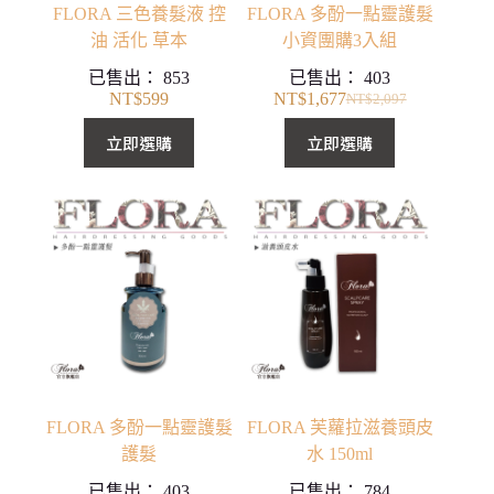
FLORA 三色養髮液 控
FLORA 多酚一點靈護髮
油 活化 草本
小資團購3入組
已售出：
853
已售出：
403
NT$
599
NT$
1,677
NT$
2,097
原
目
始
前
立即選購
立即選購
價
價
格：
格：
NT$2,097。
NT$1,677。
FLORA 多酚一點靈護髮
FLORA 芙蘿拉滋養頭皮
護髮
水 150ml
已售出：
403
已售出：
784