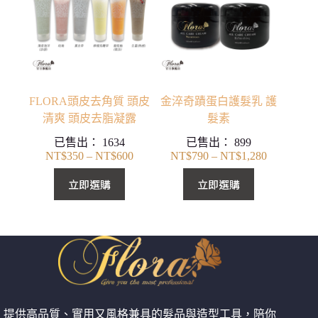
FLORA頭皮去角質 頭皮
金淬奇蹟蛋白護髮乳 護
清爽 頭皮去脂凝露
髮素
已售出：
1634
已售出：
899
NT$
350
–
NT$
600
NT$
790
–
NT$
1,280
價
價
格
格
立即選購
立即選購
範
範
圍：
圍：
NT$350
NT$790
到
到
NT$600
NT$1,280
提供高品質、實用又風格兼具的髮品與造型工具，陪你