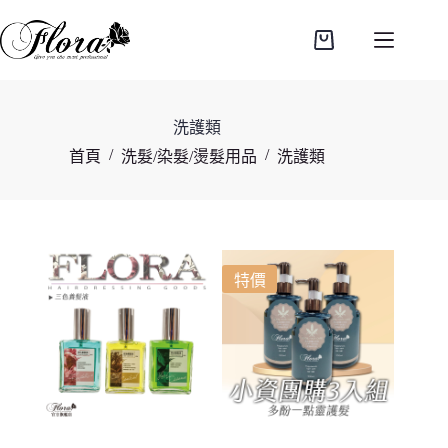
跳
至
購
主
物
要
車
內
洗護類
容
/
/
首頁
洗髮/染髮/燙髮用品
洗護類
特價