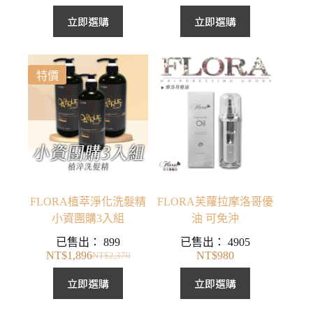
原
目
始
前
立即選購
立即選購
價
價
格：
格：
NT$2,940。
NT$2,352。
特價
FLORA植萃淨化洗髮精
FLORA芙蘿拉摩洛哥優
小資團購3入組
油 可免沖
已售出：
899
已售出：
4905
NT$
1,896
NT$
980
NT$
2,370
原
目
始
前
立即選購
立即選購
價
價