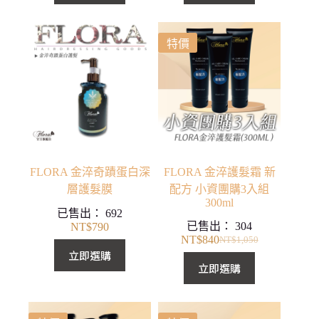
價
價
格：
格：
NT$2,940。
NT$2,352。
特價
FLORA 金淬奇蹟蛋白深
FLORA 金淬護髮霜 新
層護髮膜
配方 小資團購3入組
300ml
已售出：
692
已售出：
304
NT$
790
NT$
840
NT$
1,050
原
目
立即選購
始
前
立即選購
價
價
格：
格：
NT$1,050。
NT$840。