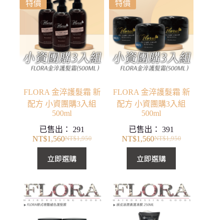
特價
特價
FLORA 金淬護髮霜 新
FLORA 金淬護髮霜 新
配方 小資團購3入組
配方 小資團購3入組
500ml
500ml
已售出：
291
已售出：
391
NT$
1,560
NT$
1,560
NT$
1,950
NT$
1,950
原
目
原
目
始
前
始
前
立即選購
立即選購
價
價
價
價
格：
格：
格：
格：
NT$1,950。
NT$1,560。
NT$1,950。
NT$1,560。