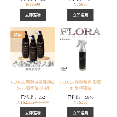
NT$
699
NT$
980
立即選購
立即選購
特價
FLORA 芙蘿拉滋養頭皮
FLORA 蓬蓬噴霧 澎澎
水 小資團購3入組
水 髮根蓬鬆
已售出：
252
已售出：
5840
NT$
2,352
NT$
350
NT$
2,940
原
目
始
前
立即選購
立即選購