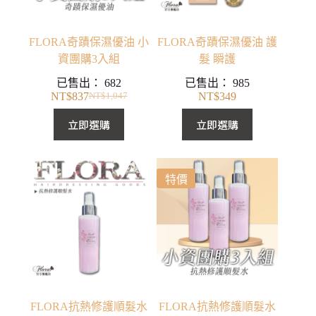
FLORA奇蹟保濕優油 小
FLORA奇蹟保濕優油 護
資團購3入組
髮 瞬護
已售出：
682
已售出：
985
NT$
837
NT$
349
NT$
1,047
原
目
始
前
立即選購
立即選購
價
價
格：
格：
NT$1,047。
NT$837。
特價
FLORA抗熱修護順髮水
FLORA抗熱修護順髮水