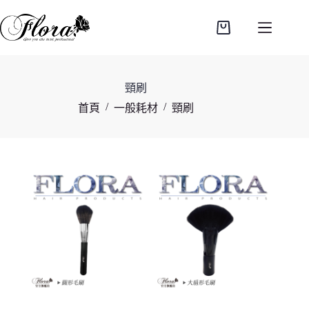
跳
至
購
主
物
要
車
內
頸刷
容
/
/
首頁
一般耗材
頸刷