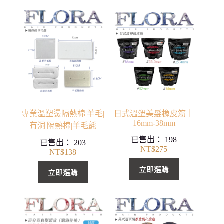
專業溫塑燙隔熱棉|羊毛|
日式溫塑美髮橡皮筋｜
16mm-38mm
有洞|隔熱棉|羊毛氈
已售出：
198
已售出：
203
NT$
275
NT$
138
立即選購
立即選購