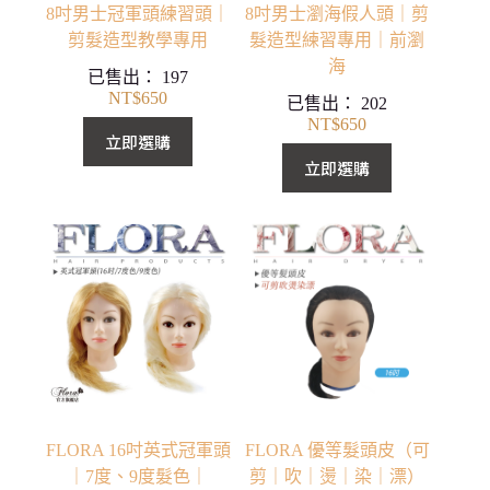
8吋男士冠軍頭練習頭｜
8吋男士瀏海假人頭｜剪
剪髮造型教學專用
髮造型練習專用｜前瀏
海
已售出：
197
NT$
650
已售出：
202
NT$
650
立即選購
立即選購
FLORA 16吋英式冠軍頭
FLORA 優等髮頭皮（可
｜7度、9度髮色｜
剪｜吹｜燙｜染｜漂）