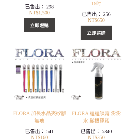
16吋
已售出：
298
NT$
1,500
已售出：
256
NT$
650
立即選購
立即選購
FLORA 加長水晶夾矽膠
FLORA 蓬蓬噴霧 澎澎
無痕
水 髮根蓬鬆
已售出：
541
已售出：
5840
NT$
160
NT$
350