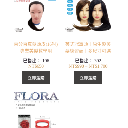
百分百真髮頭皮(16吋)|
英式冠軍頭｜原生髮美
專業美髮教學用
髮練習頭｜多尺寸可選
已售出：
196
已售出：
392
NT$
650
NT$
990
–
NT$
1,700
價
格
立即選購
立即選購
範
圍：
NT$990
到
NT$1,700