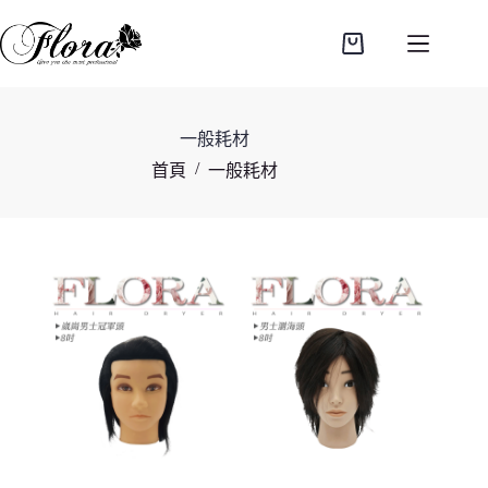
跳
至
購
主
物
要
車
內
一般耗材
容
/
首頁
一般耗材