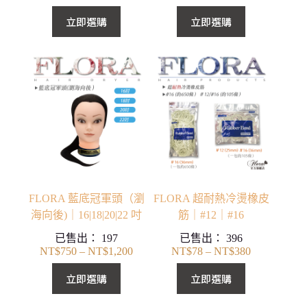
立即選購
立即選購
FLORA 藍底冠軍頭（瀏
FLORA 超耐熱冷燙橡皮
海向後)｜16|18|20|22 吋
筋｜#12｜#16
已售出：
197
已售出：
396
NT$
750
–
NT$
1,200
NT$
78
–
NT$
380
價
價
格
格
立即選購
立即選購
範
範
圍：
圍：