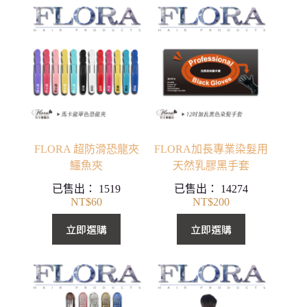
NT$750
NT$78
到
到
NT$1,200
NT$380
FLORA 超防滑恐龍夾
FLORA加長專業染髮用
鱷魚夾
天然乳膠黑手套
已售出：
1519
已售出：
14274
NT$
60
NT$
200
立即選購
立即選購