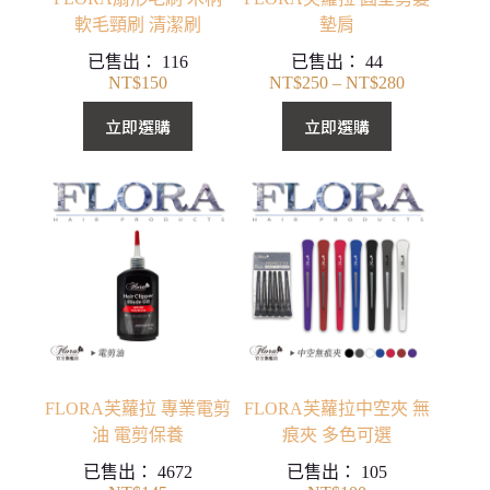
軟毛頸刷 清潔刷
墊肩
已售出：
116
已售出：
44
NT$
150
NT$
250
–
NT$
280
價
格
立即選購
立即選購
範
圍：
NT$250
到
NT$280
FLORA芙蘿拉 專業電剪
FLORA芙蘿拉中空夾 無
油 電剪保養
痕夾 多色可選
已售出：
4672
已售出：
105