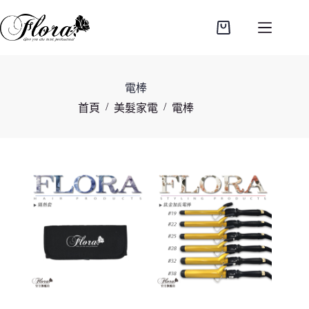
跳
至
購
主
物
要
車
內
電棒
容
/
/
首頁
美髮家電
電棒