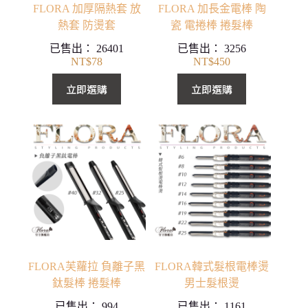
FLORA 加厚隔熱套 放
FLORA 加長金電棒 陶
熱套 防燙套
瓷 電捲棒 捲髮棒
已售出：
26401
已售出：
3256
NT$
78
NT$
450
立即選購
立即選購
FLORA芙蘿拉 負離子黑
FLORA韓式髮根電棒燙
鈦髮棒 捲髮棒
男士髮根燙
已售出：
994
已售出：
1161