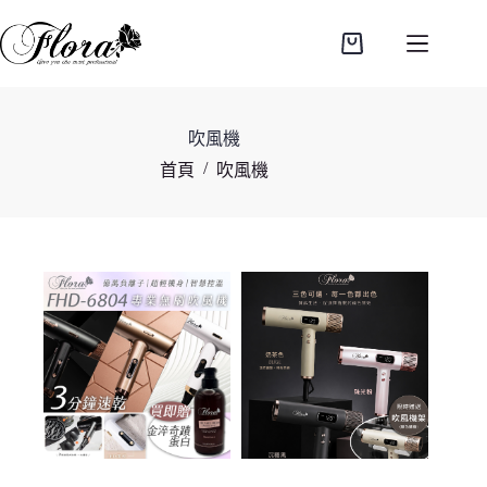
跳
至
購
主
物
要
車
內
吹風機
容
/
首頁
吹風機