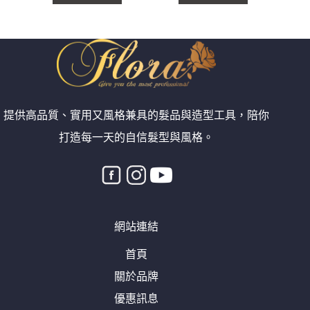
提供高品質、實用又風格兼具的髮品與造型工具，陪你
打造每一天的自信髮型與風格。
網站連結
首頁
關於品牌
優惠訊息