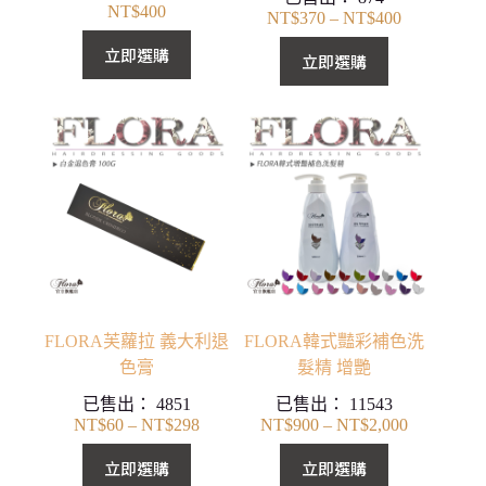
NT$
400
NT$
370
–
NT$
400
價
格
立即選購
立即選購
範
圍：
NT$370
到
NT$400
FLORA芙蘿拉 義大利退
FLORA韓式豔彩補色洗
色膏
髮精 增艷
已售出：
4851
已售出：
11543
NT$
60
–
NT$
298
NT$
900
–
NT$
2,000
價
價
格
格
立即選購
立即選購
範
範