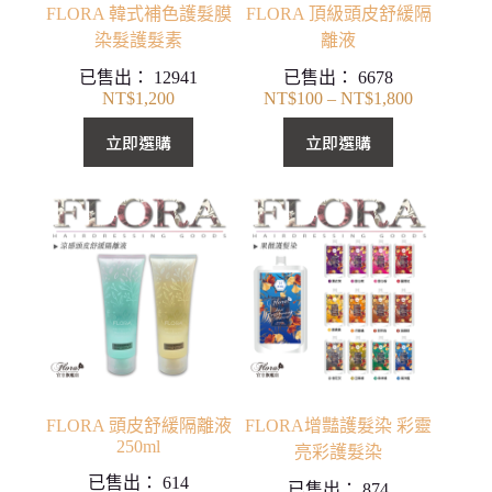
FLORA 韓式補色護髮膜
FLORA 頂級頭皮舒緩隔
染髮護髮素
離液
已售出：
12941
已售出：
6678
NT$
1,200
NT$
100
–
NT$
1,800
價
格
立即選購
立即選購
範
圍：
NT$100
到
NT$1,800
FLORA 頭皮舒緩隔離液
FLORA增豔護髮染 彩靈
250ml
亮彩護髮染
已售出：
614
已售出：
874