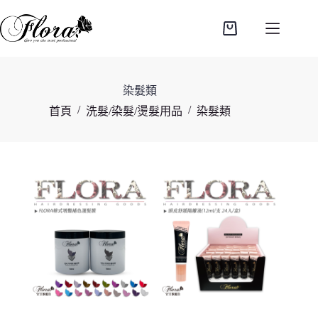
跳
至
購
主
物
要
車
內
染髮類
容
/
/
首頁
洗髮/染髮/燙髮用品
染髮類