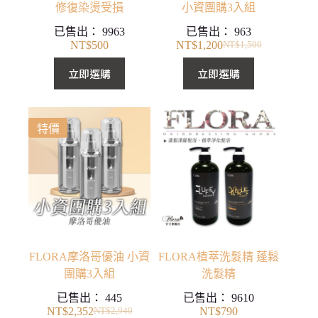
修復染燙受損
小資團購3入組
已售出：
9963
已售出：
963
NT$
500
NT$
1,200
NT$
1,500
原
目
始
前
立即選購
立即選購
價
價
格：
格：
NT$1,500。
NT$1,200。
特價
FLORA摩洛哥優油 小資
FLORA植萃洗髮精 蓬鬆
團購3入組
洗髮精
已售出：
445
已售出：
9610
NT$
2,352
NT$
790
NT$
2,940