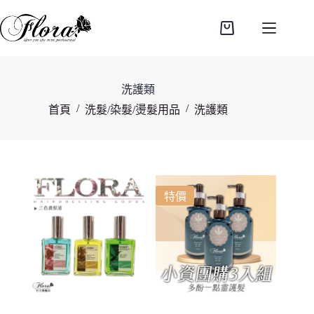
跳
至
購
主
物
要
車
內
洗護類
容
/
/
首頁
洗髮/染髮/燙髮用品
洗護類
特價