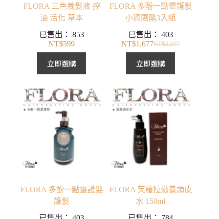
FLORA 三色養髮液 控
FLORA 多酚一點靈護髮
油 活化 草本
小資團購3入組
已售出：
853
已售出：
403
NT$
599
NT$
1,677
NT$
2,097
原
目
始
前
立即選購
立即選購
價
價
格：
格：
NT$2,097。
NT$1,677。
FLORA 多酚一點靈護髮
FLORA 芙蘿拉滋養頭皮
護髮
水 150ml
已售出：
403
已售出：
784