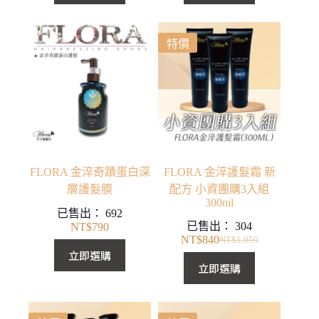
價
價
格：
格：
NT$2,940。
NT$2,352。
特價
FLORA 金淬奇蹟蛋白深
FLORA 金淬護髮霜 新
層護髮膜
配方 小資團購3入組
300ml
已售出：
692
已售出：
304
NT$
790
NT$
840
NT$
1,050
原
目
立即選購
始
前
立即選購
價
價
格：
格：
NT$1,050。
NT$840。