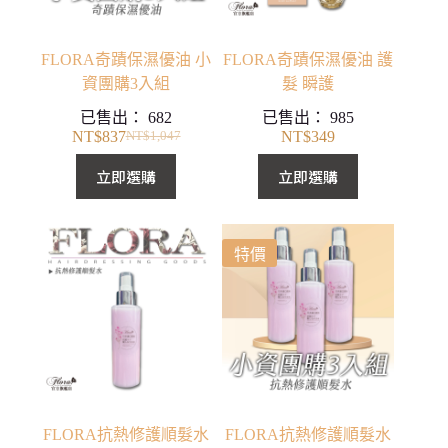
FLORA奇蹟保濕優油 小
FLORA奇蹟保濕優油 護
資團購3入組
髮 瞬護
已售出：
682
已售出：
985
NT$
837
NT$
349
NT$
1,047
原
目
始
前
立即選購
立即選購
價
價
格：
格：
NT$1,047。
NT$837。
特價
FLORA抗熱修護順髮水
FLORA抗熱修護順髮水