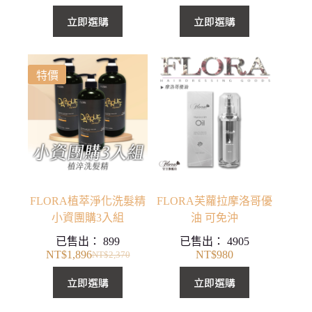
原
目
始
前
立即選購
立即選購
價
價
格：
格：
NT$2,940。
NT$2,352。
特價
FLORA植萃淨化洗髮精
FLORA芙蘿拉摩洛哥優
小資團購3入組
油 可免沖
已售出：
899
已售出：
4905
NT$
1,896
NT$
980
NT$
2,370
原
目
始
前
立即選購
立即選購
價
價