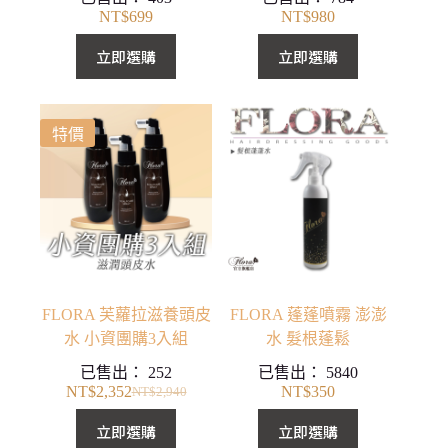
NT$
699
NT$
980
立即選購
立即選購
特價
FLORA 芙蘿拉滋養頭皮
FLORA 蓬蓬噴霧 澎澎
水 小資團購3入組
水 髮根蓬鬆
已售出：
252
已售出：
5840
NT$
2,352
NT$
350
NT$
2,940
原
目
始
前
立即選購
立即選購