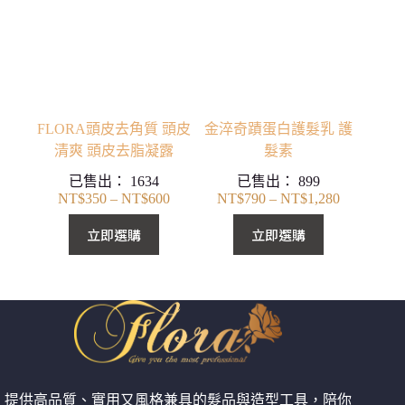
FLORA頭皮去角質 頭皮
金淬奇蹟蛋白護髮乳 護
清爽 頭皮去脂凝露
髮素
已售出：
1634
已售出：
899
NT$
350
–
NT$
600
NT$
790
–
NT$
1,280
價
價
格
格
立即選購
立即選購
範
範
圍：
圍：
NT$350
NT$790
到
到
NT$600
NT$1,280
提供高品質、實用又風格兼具的髮品與造型工具，陪你