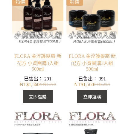
特價
特價
FLORA 金淬護髮霜 新
FLORA 金淬護髮霜 新
配方 小資團購3入組
配方 小資團購3入組
500ml
500ml
已售出：
291
已售出：
391
NT$
1,560
NT$
1,560
NT$
1,950
NT$
1,950
原
目
原
目
始
前
始
前
立即選購
立即選購
價
價
價
價
格：
格：
格：
格：
NT$1,950。
NT$1,560。
NT$1,950。
NT$1,560。