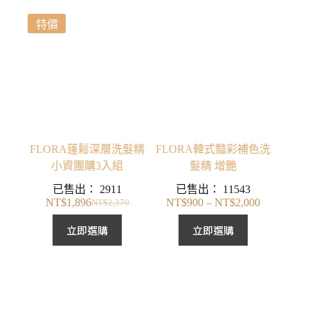
格：
格：
NT$2,370。
NT$1,896。
特價
FLORA蓬鬆深層洗髮精
FLORA韓式豔彩補色洗
小資團購3入組
髮精 增艷
已售出：
2911
已售出：
11543
NT$
1,896
NT$
900
–
NT$
2,000
NT$
2,370
價
原
目
格
始
前
立即選購
立即選購
範
價
價
圍：
格：
格：
NT$900
NT$2,370。
NT$1,896。
到
NT$2,000