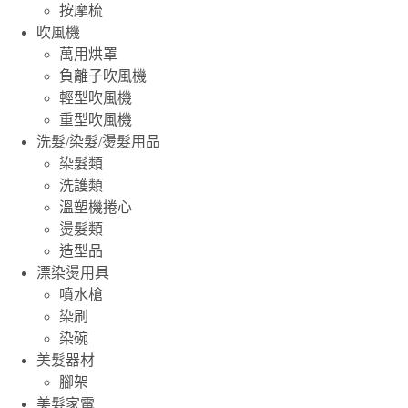
按摩梳
吹風機
萬用烘罩
負離子吹風機
輕型吹風機
重型吹風機
洗髮/染髮/燙髮用品
染髮類
洗護類
溫塑機捲心
燙髮類
造型品
漂染燙用具
噴水槍
染刷
染碗
美髮器材
腳架
美髮家電