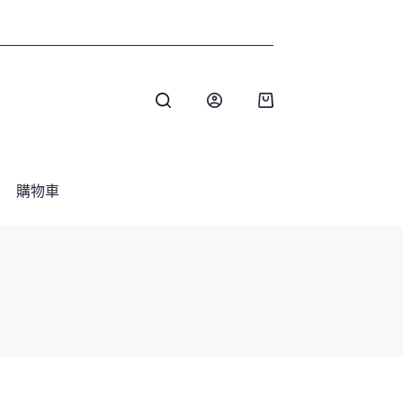
購
物
車
購物車