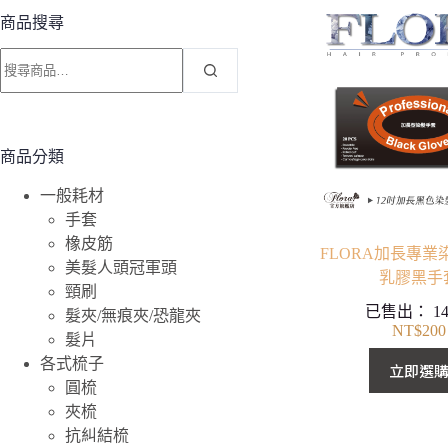
商品搜尋
搜
尋
關
鍵
字:
商品分類
一般耗材
手套
橡皮筋
FLORA加長專業
美髮人頭冠軍頭
乳膠黑手
頸刷
已售出：
1
髮夾/無痕夾/恐龍夾
NT$
200
髮片
各式梳子
立即選
圓梳
夾梳
抗糾結梳