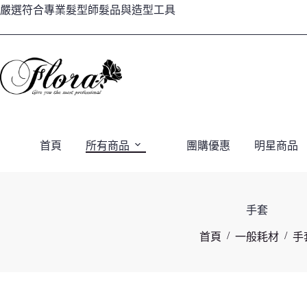
跳
嚴選符合專業髮型師髮品與造型工具
至
主
要
內
容
首頁
所有商品
團購優惠
明星商品
手套
/
/
首頁
一般耗材
手